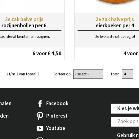
2e zak halve prijs
2e zak halve prijs
rozijnenbollen per 6
eierkoeken per 4
Boordevol krenten en rozijnen.
De lekkerste uit de regio!
6 voor € 4,50
4 voor 
1 t/m 3 van totaal 3
Sorteer op
Toon
halen
Facebook
Kies je wi
rden
Pinterest
Youtube
Gebruik m