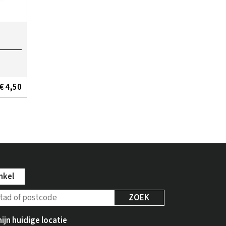
€ 4,50
nkel
ZOEK
ijn huidige locatie