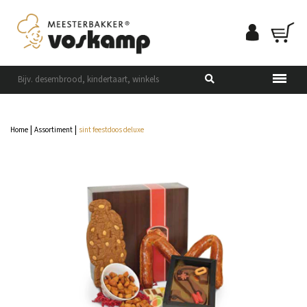
|
|
Home
Assortiment
sint feestdoos deluxe