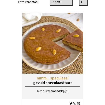
1 t/m van totaal
mmm... speculaas!
gevuld speculaastaart
Met zuiver amandelspijs.
€ 9,25