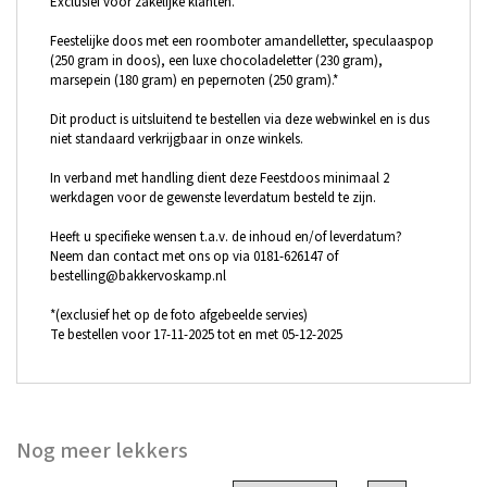
Exclusief voor zakelijke klanten.
Feestelijke doos met een roomboter amandelletter, speculaaspop
(250 gram in doos), een luxe chocoladeletter (230 gram),
marsepein (180 gram) en pepernoten (250 gram).*
Dit product is uitsluitend te bestellen via deze webwinkel en is dus
niet standaard verkrijgbaar in onze winkels.
In verband met handling dient deze Feestdoos minimaal 2
werkdagen voor de gewenste leverdatum besteld te zijn.
Heeft u specifieke wensen t.a.v. de inhoud en/of leverdatum?
Neem dan contact met ons op via 0181-626147 of
bestelling@bakkervoskamp.nl
*(exclusief het op de foto afgebeelde servies)
Te bestellen voor 17-11-2025 tot en met 05-12-2025
Nog meer lekkers