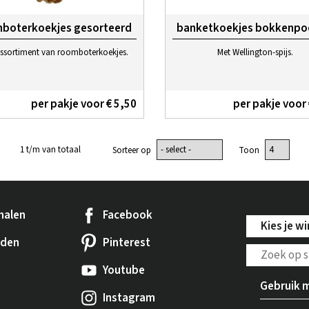
boterkoekjes gesorteerd
banketkoekjes bokkenpo
ssortiment van roomboterkoekjes.
Met Wellington-spijs.
per pakje voor € 5,50
per pakje voor 
1 t/m van totaal
Sorteer op
Toon
halen
Facebook
Kies je wi
rden
Pinterest
Youtube
Gebruik m
Instagram