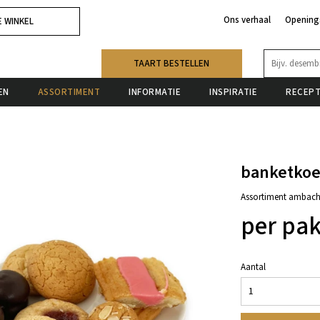
Ons verhaal
Opening
E WINKEL
TAART BESTELLEN
EN
ASSORTIMENT
INFORMATIE
INSPIRATIE
RECEP
banketkoe
Assortiment ambachte
per pak
Aantal