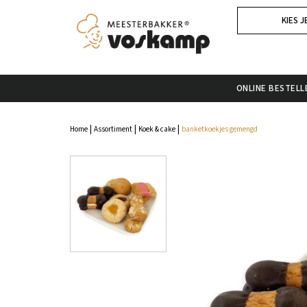
KIES J
ONLINE BESTELL
|
|
|
Home
Assortiment
Koek & cake
banketkoekjes gemengd