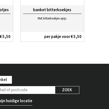
otjes
banket bitterkoekjes
Met bitterkoekjes-spijs.
€ 5,50
per pakje voor € 5,50
nkel
ZOEK
ijn huidige locatie